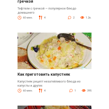
гречкой
Тефтели с гречкой — популярное блюдо
домашнего
60 мин.
4
2
1.2к.
Как приготовить капустняк
Капустняк рецепт незатейливого блюда из
капусты и других
60 мин.
4
1
395