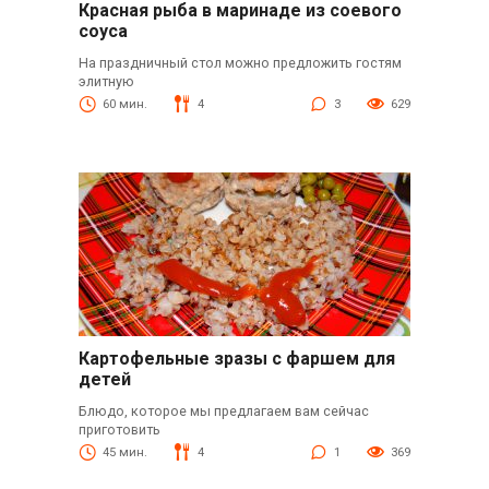
Красная рыба в маринаде из соевого
соуса
На праздничный стол можно предложить гостям
элитную
60 мин.
4
3
629
Картофельные зразы с фаршем для
детей
Блюдо, которое мы предлагаем вам сейчас
приготовить
45 мин.
4
1
369