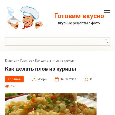
Перейти
к
контенту
Готовим вкусно
вкусные рецепты с фото
Поиск:
Главная
»
Горячее
»
Как делать плов из курицы
Как делать плов из курицы
Горячее
Игорь
16.02.2014
0
126